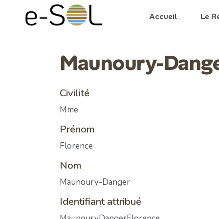
Aller au contenu principal
Accueil
Le R
Maunoury-Dange
Civilité
Mme
Prénom
Florence
Nom
Maunoury-Danger
Identifiant attribué
MaunouryDangerFlorence