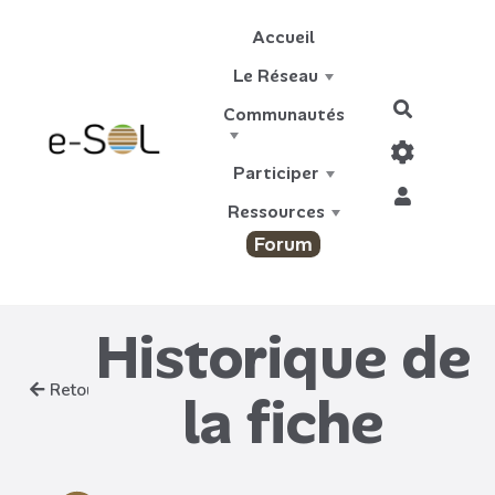
Aller au contenu principal
Accueil
Le Réseau
Recherch
Communautés
Participer
Ressources
Forum
Historique de
Retour
la fiche