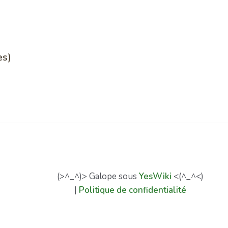
es)
(>^_^)> Galope sous
YesWiki
<(^_^<)
|
Politique de confidentialité