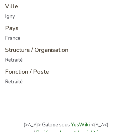
Ville
Igny
Pays
France
Structure / Organisation
Retraité
Fonction / Poste
Retraité
(>^_^)> Galope sous
YesWiki
<(^_^<)