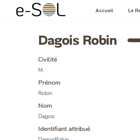
Aller au contenu principal
Accueil
Le R
Dagois Robin
Civilité
M.
Prénom
Robin
Nom
Dagois
Identifiant attribué
DagoisRobin