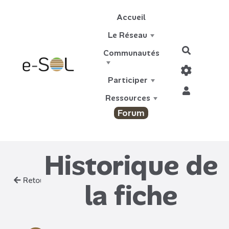
Aller au contenu principal
Accueil
Le Réseau
Recherch
Communautés
Participer
Ressources
Forum
Historique de
Retour
la fiche